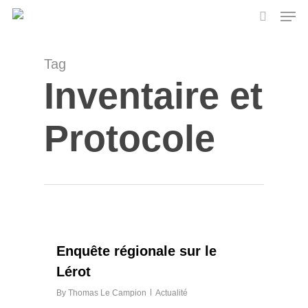
Skip
Men
to
search
main
content
Tag
Inventaire et
Protocole
0
Enquête régionale sur le
Lérot
By
Thomas Le Campion
Actualité