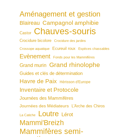
Aménagement et gestion
Campagnol amphibie
Blaireau
Chauves-souris
Castor
Crocidure bicolore
Crocidure des jardins
Ecureuil roux
Crossope aquatique
Espèces chassables
Evènement
Fonds pour les Mammifères
Grand rhinolophe
Grand murin
Guides et clés de détermination
Havre de Paix
Hérisson d'Europe
Inventaire et Protocole
Journées des Mammifères
Journées des Médiateurs
L'Arche des Chiros
Loutre
Lérot
La Catiche
Mammi'Breizh
Mammifères semi-