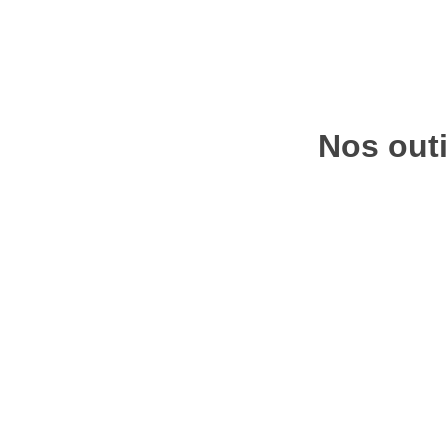
Nos outi
Cet outil qui se concr
l’appréciation par les 
instructeurs (DDTM, D
forestières vis-à-vis 
les plus sensibles.
La couche d’alerte «
et risques Breizh Forê