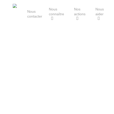
Skip
Nous
Nos
Nous
to
Nous
connaître
actions
aider
main
contacter
content
Le Groupe Mammalogique
Breton