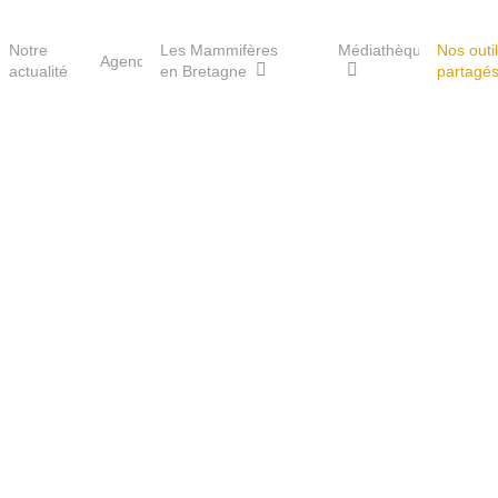
Notre
Les Mammifères
Médiathèque
Nos outi
Agenda
actualité
en Bretagne
partagé
Les réserves du GMB
Les Havres de paix pour la
loutre
Les Refuges pour les
chauves-souris
Le Fonds pour les
Mammifères
Aménagement du territoire