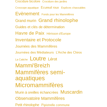
Crocidure bicolore
Crocidure des jardins
Ecureuil roux
Crossope aquatique
Espèces chassables
Evènement
Fonds pour les Mammifères
Grand rhinolophe
Grand murin
Guides et clés de détermination
Havre de Paix
Hérisson d'Europe
Inventaire et Protocole
Journées des Mammifères
Journées des Médiateurs
L'Arche des Chiros
Loutre
Lérot
La Catiche
Mammi'Breizh
Mammifères semi-
aquatiques
Micromammifères
Muscardin
Murin à oreilles échancrées
Observatoire Mammifères
Petit rhinolophe
Pipistrelle commune