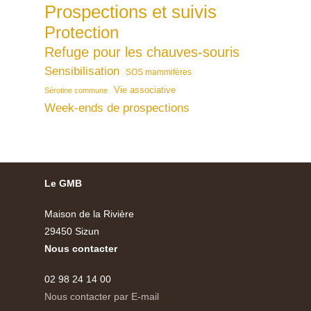
Prospections et suivis
Protection
Refuge pour les chauves-souris
Sensibilisation
SOS mammifères
Vie associative
Sérotine commune
Week-ends de prospections
Le GMB
Maison de la Rivière
29450 Sizun
Nous contacter
02 98 24 14 00
Nous contacter par E-mail