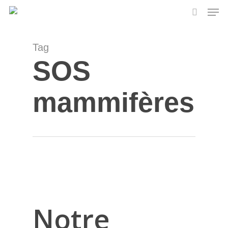
Skip
Men
to
search
main
content
Tag
SOS
mammifères
Notre