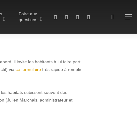
ls
Foire aux
search
twitter
facebook
vimeo
RSS
Menu
s
questions
, il invite les habitants à lui faire part
ctif) via
ce formulaire
très rapide à remplir
 Hérisson et
 les habitats subissent souvent des
Régional du
 (Julien Marchais, administrateur et