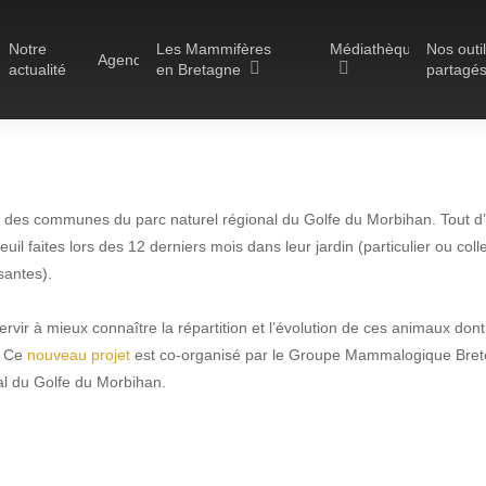
Notre
Les Mammifères
Médiathèque
Nos outi
Agenda
actualité
en Bretagne
partagé
Les réserves du GMB
des communes du parc naturel régional du Golfe du Morbihan. Tout d’abord
Les Havres de paix pour la
Actualité
il faites lors des 12 derniers mois dans leur jardin (particulier ou colle
loutre
santes).
e une enquête sur le
Les Refuges pour les
chauves-souris
rvir à mieux connaître la répartition et l’évolution de ces animaux dont
 dans le Parc Naturel 
. Ce
nouveau projet
est co-organisé par le Groupe Mammalogique Breton
Le Fonds pour les
al du Golfe du Morbihan.
Mammifères
Golfe du Morbihan
Aménagement du territoire
22 mars 2019