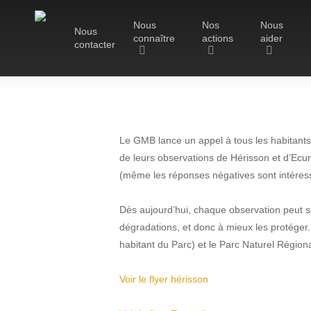
Skip
Nous
Nos
Nous
to
Nous
connaître
actions
aider
main
contacter
content
Le Groupe Mammalogique
Breton
Le GMB lance un appel à tous les habitants 
de leurs observations de Hérisson et d’Ecureu
(même les réponses négatives sont intéres
Le GMB lanc
Dès aujourd’hui, chaque observation peut se
l’Écureuil
dégradations, et donc à mieux les protéger
habitant du Parc) et le Parc Naturel Région
Hit enter to search or ESC to close
Voir le flyer hérisson