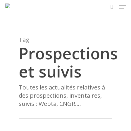
Men
Skip
to
search
main
content
Tag
Prospections
et suivis
Toutes les actualités relatives à
des prospections, inventaires,
suivis : Wepta, CNGR….