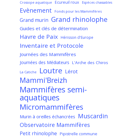
Ecureuil roux
Crossope aquatique
Espèces chassables
Evènement
Fonds pour les Mammifères
Grand rhinolophe
Grand murin
Guides et clés de détermination
Havre de Paix
Hérisson d'Europe
Inventaire et Protocole
Journées des Mammifères
Journées des Médiateurs
L'Arche des Chiros
Loutre
Lérot
La Catiche
Mammi'Breizh
Mammifères semi-
aquatiques
Micromammifères
Muscardin
Murin à oreilles échancrées
Observatoire Mammifères
Petit rhinolophe
Pipistrelle commune