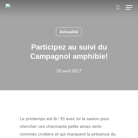
Skip
Men
to
search
main
content
Actualité
Participez au suivi du
Campagnol amphibie!
20 avril 2017
Le printemps est là ! Et avec lui la saison pour
chercher ces charmants petits amas verts
nommés crottiers et qui marquent la présence du