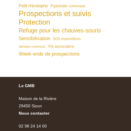
Petit rhinolophe
Pipistrelle commune
Prospections et suivis
Protection
Refuge pour les chauves-souris
Sensibilisation
SOS mammifères
Vie associative
Sérotine commune
Week-ends de prospections
Le GMB
Maison de la Rivière
29450 Sizun
Nous contacter
02 98 24 14 00