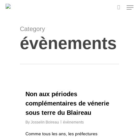
Skip
Men
to
search
main
content
Category
évènements
0
Non aux périodes
complémentaires de vénerie
sous terre du Blaireau
By
Josselin Boireau
évènements
Comme tous les ans, les préfectures