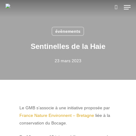
Skip
Men
to
search
main
content
évènements
Sentinelles de la Haie
23 mars 2023
Le GMB s’associe à une initiative proposée par
France Nature Environnent – Bretagne
liée à la
conservation du Bocage.