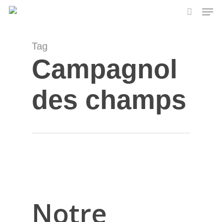
Skip
Men
to
search
main
content
Tag
Campagnol
des champs
Notre