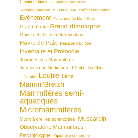
Crocidure bicolore
Crocidure des jardins
Ecureuil roux
Crossope aquatique
Espèces chassables
Evènement
Fonds pour les Mammifères
Grand rhinolophe
Grand murin
Guides et clés de détermination
Havre de Paix
Hérisson d'Europe
Inventaire et Protocole
Journées des Mammifères
Journées des Médiateurs
L'Arche des Chiros
Loutre
Lérot
La Catiche
Mammi'Breizh
Mammifères semi-
aquatiques
Micromammifères
Muscardin
Murin à oreilles échancrées
Observatoire Mammifères
Petit rhinolophe
Pipistrelle commune