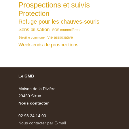
Prospections et suivis
Protection
Refuge pour les chauves-souris
Sensibilisation
SOS mammifères
Vie associative
Sérotine commune
Week-ends de prospections
Le GMB
Maison de la Rivière
29450 Sizun
Nous contacter
02 98 24 14 00
Nous contacter par E-mail