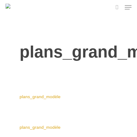
Skip
Men
to
search
main
content
plans_grand_
plans_grand_modèle
plans_grand_modèle