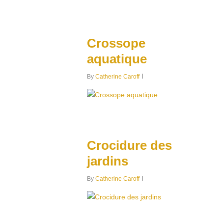
0
Crossope
aquatique
By
Catherine Caroff
0
Crocidure des
jardins
By
Catherine Caroff