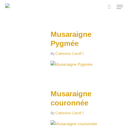
Skip
Men
to
search
main
content
Musaraigne
Pygmée
By
Catherine Caroff
0
Musaraigne
couronnée
By
Catherine Caroff