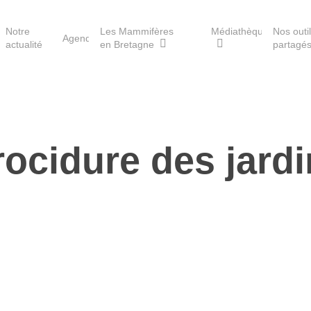
Notre
Les Mammifères
Médiathèque
Nos outi
Agenda
actualité
en Bretagne
partagé
Les réserves du GMB
ocidure des jard
Les Havres de paix pour la
loutre
Les Refuges pour les
chauves-souris
Le Fonds pour les
Mammifères
Aménagement du territoire