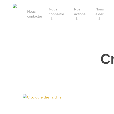
Skip
Nous
Nos
Nous
to
Nous
connaître
actions
aider
main
contacter
content
Le Groupe Mammalogique
Breton
Cr
Hit enter to search or ESC to close