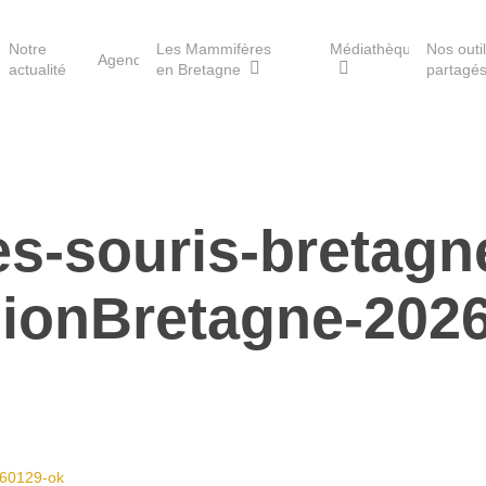
Notre
Les Mammifères
Médiathèque
Nos outi
Agenda
actualité
en Bretagne
partagé
Les réserves du GMB
s-souris-bretagn
Les Havres de paix pour la
loutre
ionBretagne-202
Les Refuges pour les
chauves-souris
Le Fonds pour les
Mammifères
Aménagement du territoire
260129-ok