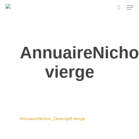
Skip
Men
to
search
main
content
AnnuaireNichoi
vierge
AnnuaireNichoir_Descriptif vierge