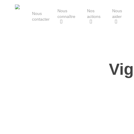
Skip
Nous
Nos
Nous
to
Nous
connaître
actions
aider
main
contacter
content
Le Groupe Mammalogique
Breton
Vig
Hit enter to search or ESC to close