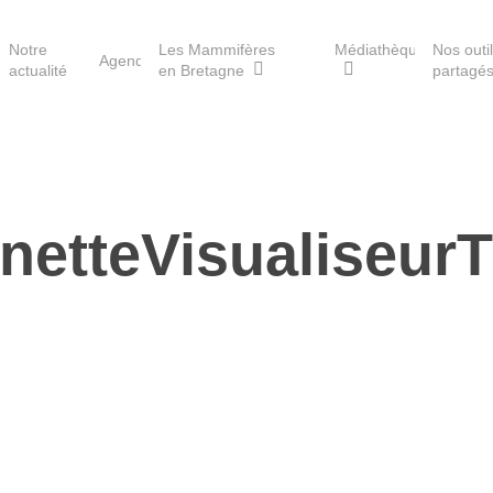
Notre
Les Mammifères
Médiathèque
Nos outi
Agenda
actualité
en Bretagne
partagé
Les réserves du GMB
netteVisualiseur
Les Havres de paix pour la
loutre
Les Refuges pour les
chauves-souris
Le Fonds pour les
Mammifères
Aménagement du territoire