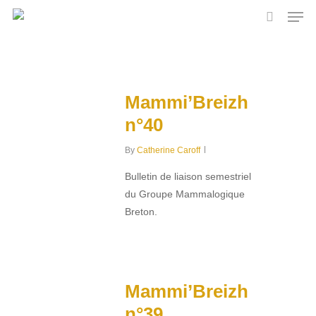
Skip
Men
to
search
main
content
Mammi’Breizh
n°40
By
Catherine Caroff
Bulletin de liaison semestriel
du Groupe Mammalogique
Breton.
0
Mammi’Breizh
n°39