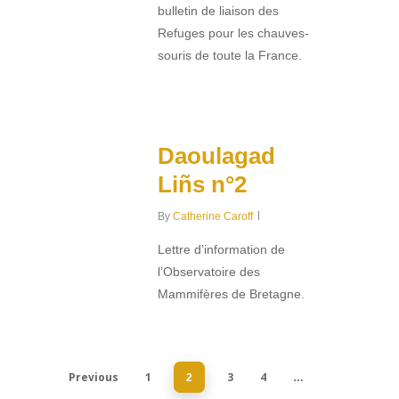
bulletin de liaison des
Refuges pour les chauves-
souris de toute la France.
0
Daoulagad
Liñs n°2
By
Catherine Caroff
Lettre d’information de
l’Observatoire des
Mammifères de Bretagne.
0
Previous
1
3
4
2
…