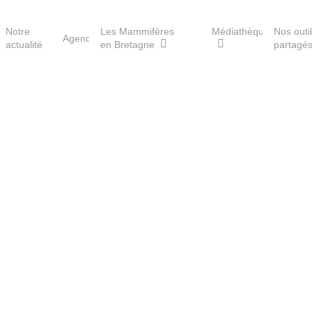
Notre
Les Mammifères
Médiathèque
Nos outi
Agenda
actualité
en Bretagne
partagé
Les réserves du GMB
Les Havres de paix pour la
loutre
Les Refuges pour les
chauves-souris
Le Fonds pour les
Mammifères
e
Aménagement du territoire