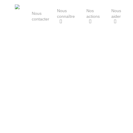
Skip
Nous
Nos
Nous
to
Nous
connaître
actions
aider
main
contacter
content
Le Groupe Mammalogique
Breton
Avis du GMB
sur période
complémentair
de déterrage du