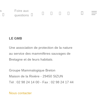
ls
Foire aux
search
twitter
facebook
vimeo
RSS
Menu
s
questions
LE GMB
Une association de protection de la nature
au service des mammifères sauvages de
Bretagne et de leurs habitats.
Groupe Mammalogique Breton
Maison de la Rivière - 29450 SIZUN
Tél : 02 98 24 14 00 - Fax : 02 98 24 17 44
Nous contacter