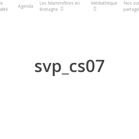
re
Les Mammifères en
Médiathèque
Nos out
Agenda
alité
Bretagne
partagé
svp_cs07