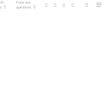
ils
Foire aux
search
twitter
facebook
vimeo
RSS
Menu
s
questions