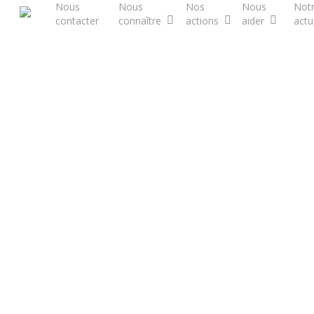
Nous
Nous
Nos
Nous
Not
Skip
contacter
connaître
actions
aider
actu
to
main
content