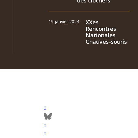
des clochers
19 janvier 2024
XXes
Rencontres
Nationales
Chauves-souris
facebook
bluesky
vimeo
RSS