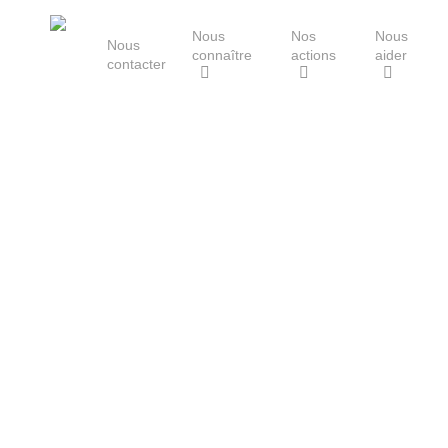
Skip
Nous
Nos
Nous
to
Nous
connaître
actions
aider
main
contacter
content
Le Groupe Mammalogique
Breton
Hit enter to search or ESC to close