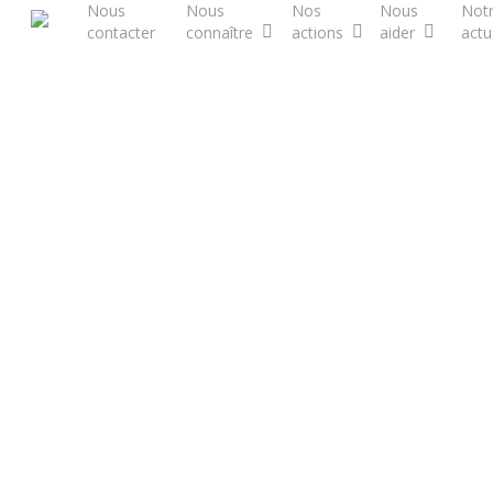
Nous
Nous
Nos
Nous
Not
Skip
contacter
connaître
actions
aider
actu
to
main
content