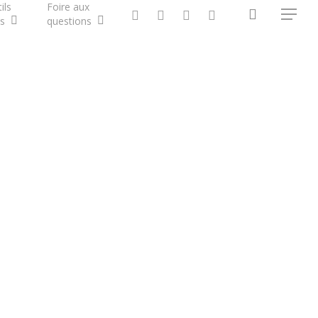
ils
Foire aux
search
twitter
facebook
vimeo
RSS
Menu
s
questions