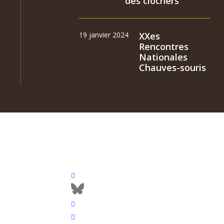
des clochers
19 janvier 2024
XXes
Rencontres
Nationales
Chauves-souris
facebook
bluesky
vimeo
RSS