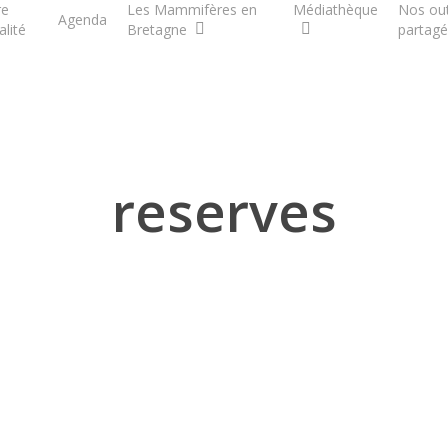
re
Les Mammifères en
Médiathèque
Nos out
Agenda
alité
Bretagne
partagé
reserves