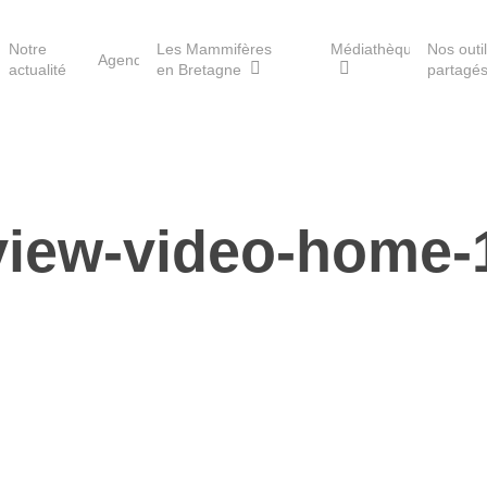
Notre
Les Mammifères
Médiathèque
Nos outi
Agenda
actualité
en Bretagne
partagé
Les réserves du GMB
view-video-home-
Les Havres de paix pour la
loutre
Les Refuges pour les
chauves-souris
Le Fonds pour les
Mammifères
Aménagement du territoire