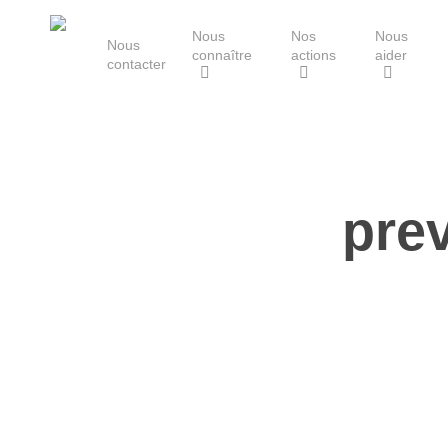
Skip
Nous
Nos
Nous
to
Nous
connaître
actions
aider
main
contacter
content
Le Groupe Mammalogique
Breton
pre
Hit enter to search or ESC to close