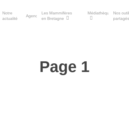
Notre
Les Mammifères
Médiathèque
Nos outi
Agenda
actualité
en Bretagne
partagé
Les réserves du GMB
Page 1
Les Havres de paix pour la
loutre
Les Refuges pour les
chauves-souris
Le Fonds pour les
Mammifères
Aménagement du territoire