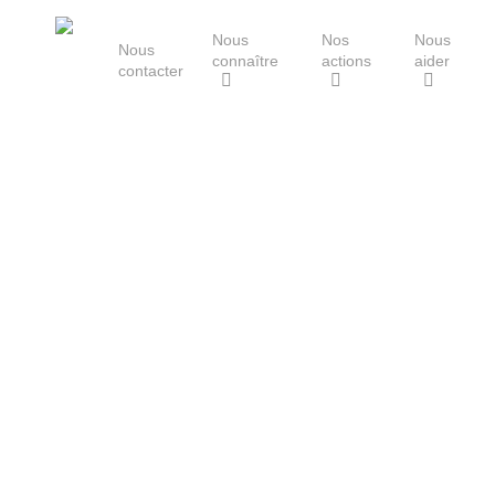
Skip
Nous
Nos
Nous
to
Nous
connaître
actions
aider
main
contacter
content
Le Groupe Mammalogique
Breton
Hit enter to search or ESC to close