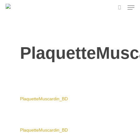
Skip
Men
to
search
main
content
PlaquetteMus
PlaquetteMuscardin_BD
PlaquetteMuscardin_BD