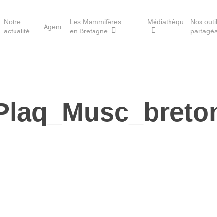
Notre
Les Mammifères
Médiathèque
Nos outi
Agenda
actualité
en Bretagne
partagé
Les réserves du GMB
Plaq_Musc_breto
Les Havres de paix pour la
loutre
Les Refuges pour les
chauves-souris
Le Fonds pour les
Mammifères
Aménagement du territoire