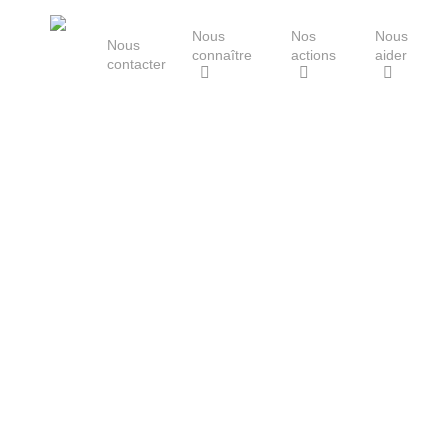
Skip
Nous
Nos
Nous
to
Nous
connaître
actions
aider
main
contacter
content
Le Groupe Mammalogique
Breton
Hit enter to search or ESC to close