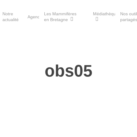
Notre
Les Mammifères
Médiathèque
Nos outi
Agenda
actualité
en Bretagne
partagé
Les réserves du GMB
obs05
Les Havres de paix pour la
loutre
Les Refuges pour les
chauves-souris
Le Fonds pour les
Mammifères
Aménagement du territoire