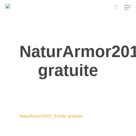
Skip
Men
to
search
main
content
NaturArmor20
gratuite
NaturArmor2019_Entrée gratuite