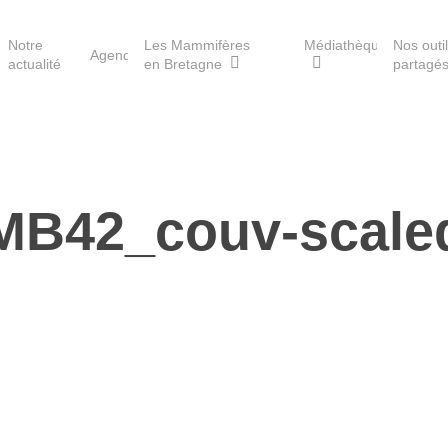
Notre
Les Mammifères
Médiathèque
Nos outi
Agenda
actualité
en Bretagne
partagé
Les réserves du GMB
MB42_couv-scale
Les Havres de paix pour la
loutre
Les Refuges pour les
chauves-souris
Le Fonds pour les
Mammifères
Aménagement du territoire