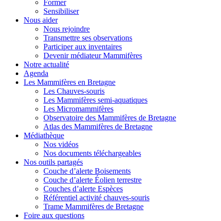
Former
Sensibiliser
Nous aider
Nous rejoindre
Transmettre ses observations
Participer aux inventaires
Devenir médiateur Mammifères
Notre actualité
Agenda
Les Mammifères en Bretagne
Les Chauves-souris
Les Mammifères semi-aquatiques
Les Micromammifères
Observatoire des Mammifères de Bretagne
Atlas des Mammifères de Bretagne
Médiathèque
Nos vidéos
Nos documents téléchargeables
Nos outils partagés
Couche d’alerte Boisements
Couche d’alerte Éolien terrestre
Couches d’alerte Espèces
Référentiel activité chauves-souris
Trame Mammifères de Bretagne
Foire aux questions