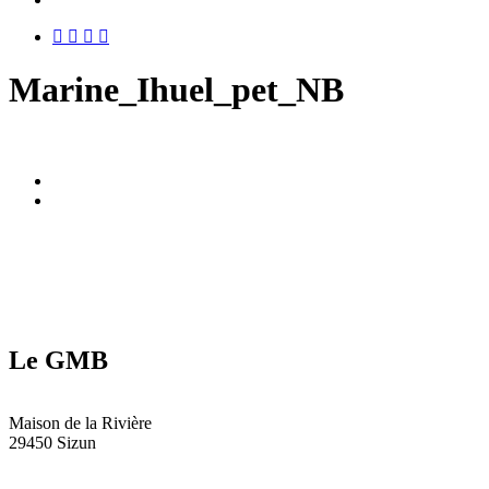
twitter
facebook
vimeo
RSS
Marine_Ihuel_pet_NB
Le GMB
Maison de la Rivière
29450 Sizun