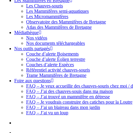
Les Mammifères en Bretagne
Les Chauves-souris
Les Mammifères semi-aquatiques
Les Micromammifères
Observatoire des Mammifères de Bretagne
Atlas des Mammifères de Bretagne
Médiathèque
Nos vidéos
Nos documents téléchargeables
Nos outils partagés
Couche d’alerte Boisements
Couche d’alerte Éolien terrestre
Couches d’alerte Espèces
Référentiel activité chauves-souris
Trame Mammifères de Bretagne
Foire aux questions
FAQ – Je veux accueillir des chauves-souris chez moi 
FAQ – J’ai des chauves-souis dans ma maison
FAQ – J’ai trouvé un mammifère en détresse
FAQ – Je voudrais construire des catiches pour la Loutre
FAQ – J’ai un blaireau dans mon jardin
FAQ – J’ai vu un loup
search
Menu