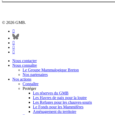
© 2026 GMB.
facebook
bluesky
vimeo
RSS
flickr
Close
Nous contacter
Menu
Nous connaître
Le Groupe Mammalogique Breton
Nos partenaires
Nos actions
Connaître
Protéger
Les réserves du GMB
Les Havres de paix pour la loutre
Les Refuges pour les chauves-souris
Le Fonds pour les Mammifères
Aménagement du territoire