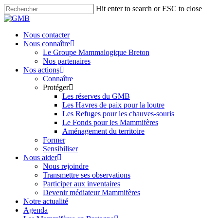
Skip
Hit enter to search or ESC to close
to
Close
main
Search
content
search
Menu
Nous contacter
Nous connaître
Le Groupe Mammalogique Breton
Nos partenaires
Nos actions
Connaître
Protéger
Les réserves du GMB
Les Havres de paix pour la loutre
Les Refuges pour les chauves-souris
Le Fonds pour les Mammifères
Aménagement du territoire
Former
Sensibiliser
Nous aider
Nous rejoindre
Transmettre ses observations
Participer aux inventaires
Devenir médiateur Mammifères
Notre actualité
Agenda