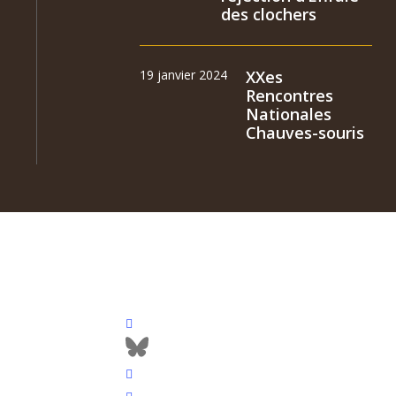
des clochers
19 janvier 2024
XXes
Rencontres
Nationales
Chauves-souris
facebook
bluesky
vimeo