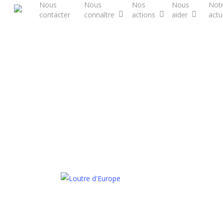
Nous
Nous
Nos
Nous
Not
Skip
contacter
connaître
actions
aider
actu
to
main
content