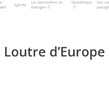
re
Les Mammifères en
Médiathèque
Nos out
Agenda
alité
Bretagne
partagé
Loutre d’Europe