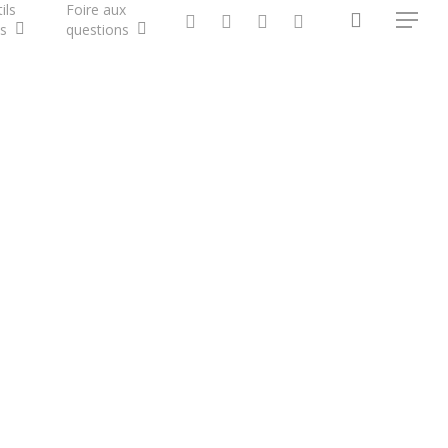
ils
Foire aux
search
twitter
facebook
vimeo
RSS
Menu
s
questions