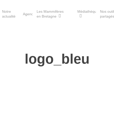
Notre
Les Mammifères
Médiathèque
Nos outi
Agenda
actualité
en Bretagne
partagé
Les réserves du GMB
logo_bleu
Les Havres de paix pour la
loutre
Les Refuges pour les
chauves-souris
Le Fonds pour les
Mammifères
Aménagement du territoire