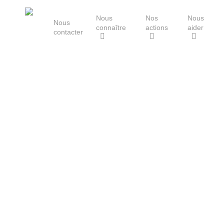
Skip
Nous
Nos
Nous
to
Nous
connaître
actions
aider
main
contacter
content
Le Groupe Mammalogique
Breton
Hit enter to search or ESC to close