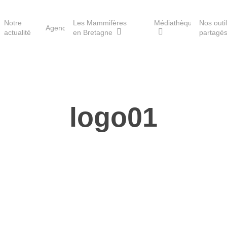
Notre
Les Mammifères
Médiathèque
Nos outi
Agenda
actualité
en Bretagne
partagé
Les réserves du GMB
logo01
Les Havres de paix pour la
loutre
Les Refuges pour les
chauves-souris
Le Fonds pour les
Mammifères
Aménagement du territoire