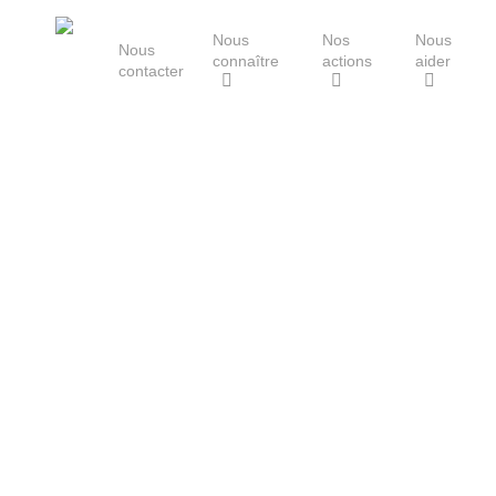
Skip
Nous
Nos
Nous
to
Nous
connaître
actions
aider
main
contacter
content
Le Groupe Mammalogique
Breton
Hit enter to search or ESC to close