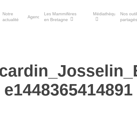
Notre
Les Mammifères
Médiathèque
Nos outi
Agenda
actualité
en Bretagne
partagé
Les réserves du GMB
cardin_Josselin
Les Havres de paix pour la
loutre
e1448365414891
Les Refuges pour les
chauves-souris
Le Fonds pour les
Mammifères
Aménagement du territoire