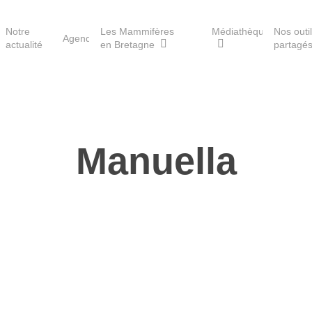
Notre
Les Mammifères
Médiathèque
Nos outi
Agenda
actualité
en Bretagne
partagé
Les réserves du GMB
Manuella
Les Havres de paix pour la
loutre
Les Refuges pour les
chauves-souris
Le Fonds pour les
Mammifères
Aménagement du territoire