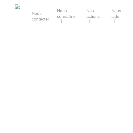
Skip
Nous
Nos
Nous
to
Nous
connaître
actions
aider
main
contacter
content
Le Groupe Mammalogique
Breton
Hit enter to search or ESC to close