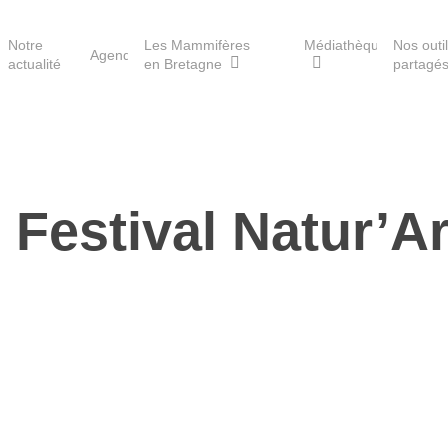
Notre
Les Mammifères
Médiathèque
Nos outi
Agenda
actualité
en Bretagne
partagé
Les réserves du GMB
n Festival Natur’
Les Havres de paix pour la
loutre
Les Refuges pour les
chauves-souris
Le Fonds pour les
Mammifères
Aménagement du territoire