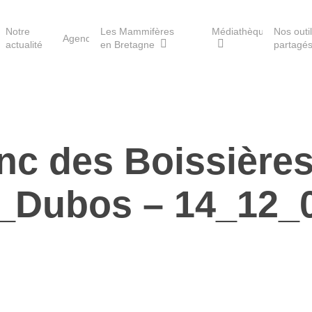
Notre
Les Mammifères
Médiathèque
Nos outi
Agenda
actualité
en Bretagne
partagé
Les réserves du GMB
anc des Boissièr
Les Havres de paix pour la
loutre
_Dubos – 14_12_
Les Refuges pour les
chauves-souris
Le Fonds pour les
Mammifères
Aménagement du territoire