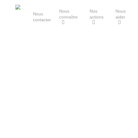
Skip
Nous
Nos
Nous
to
Nous
connaître
actions
aider
main
contacter
content
Le Groupe Mammalogique
Breton
Hit enter to search or ESC to close