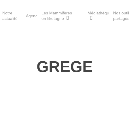
Notre
Les Mammifères
Médiathèque
Nos outi
Agenda
actualité
en Bretagne
partagé
Les réserves du GMB
GREGE
Les Havres de paix pour la
loutre
Les Refuges pour les
chauves-souris
Le Fonds pour les
Mammifères
Aménagement du territoire