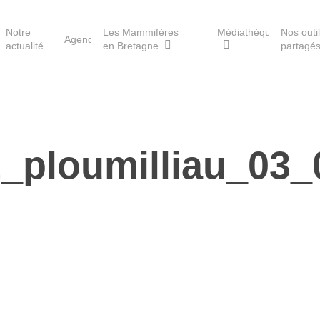
Notre
Les Mammifères
Médiathèque
Nos outi
Agenda
actualité
en Bretagne
partagé
Les réserves du GMB
_ploumilliau_03
Les Havres de paix pour la
loutre
Les Refuges pour les
chauves-souris
Le Fonds pour les
Mammifères
Aménagement du territoire