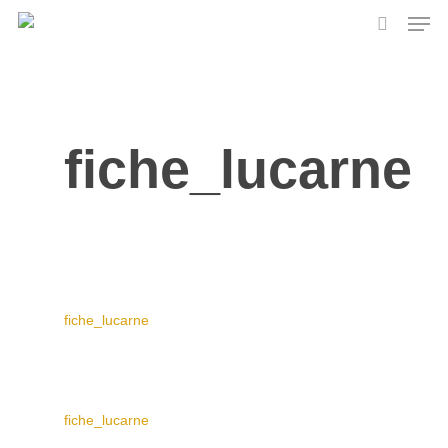
Skip
Men
to
search
main
content
fiche_lucarne
fiche_lucarne
fiche_lucarne