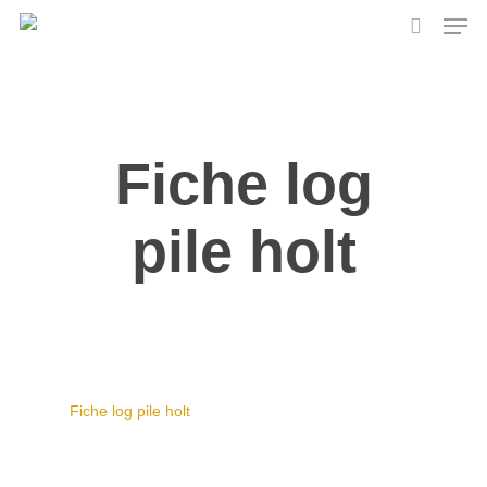
Skip
Men
to
search
main
content
Fiche log
pile holt
Fiche log pile holt