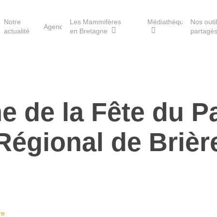
Notre
Les Mammifères
Médiathèque
Nos outi
Agenda
actualité
en Bretagne
partagé
Les réserves du GMB
 de la Fête du Pa
Les Havres de paix pour la
loutre
Régional de Brièr
Les Refuges pour les
chauves-souris
Le Fonds pour les
Mammifères
Aménagement du territoire
re