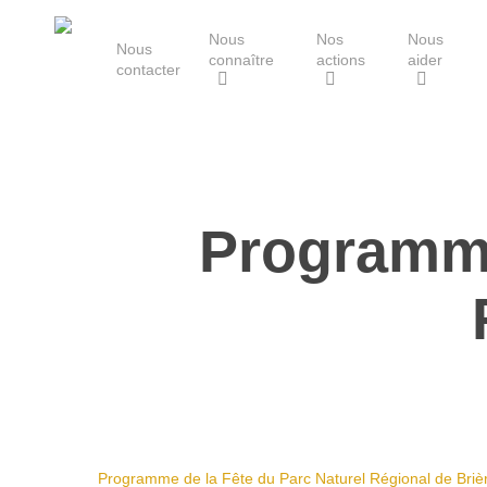
Skip
Nous
Nos
Nous
to
Nous
connaître
actions
aider
main
contacter
content
Le Groupe Mammalogique
Breton
Programme
Hit enter to search or ESC to close
Programme de la Fête du Parc Naturel Régional de Briè