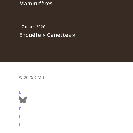
Mammifères
17 mars 2026
Enquête « Canettes »
© 2026 GMB.
facebook
bluesky
vimeo
RSS
flickr