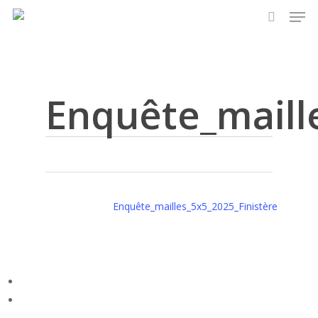
Men
Skip
to
search
main
content
Enquête_maill
Enquête_mailles_5x5_2025_Finistère