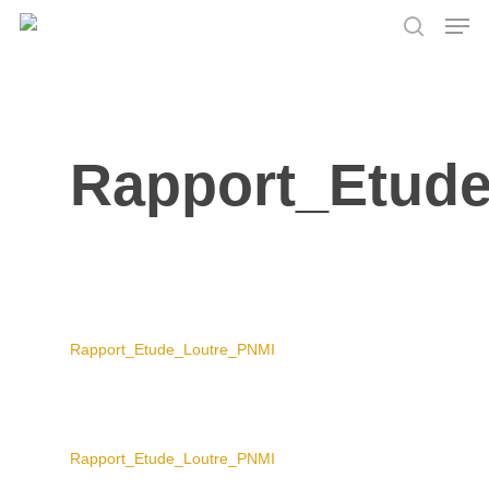
Skip
Men
to
search
main
content
Rapport_Etud
Rapport_Etude_Loutre_PNMI
Rapport_Etude_Loutre_PNMI