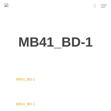
Skip
Men
to
search
main
content
MB41_BD-1
MB41_BD-1
MB41_BD-1