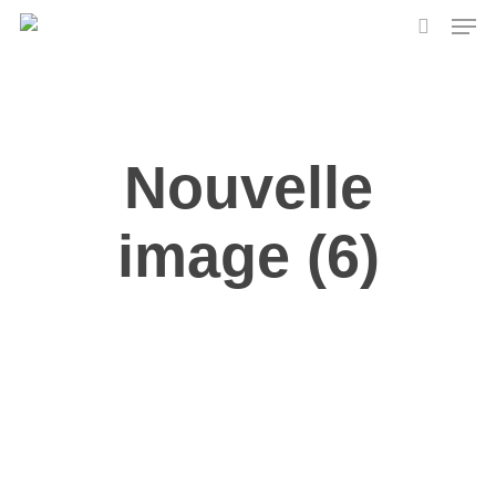
Skip
Men
to
search
main
content
Nouvelle
image (6)