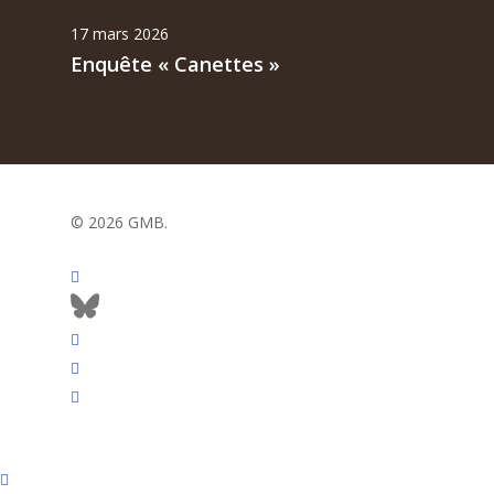
17 mars 2026
Enquête « Canettes »
© 2026 GMB.
facebook
bluesky
vimeo
RSS
flickr