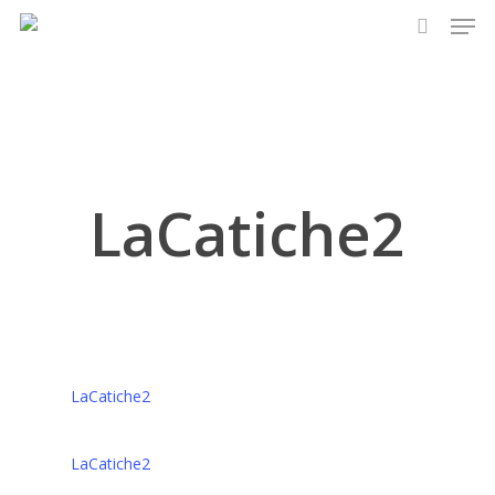
Men
Skip
to
search
main
content
LaCatiche2
LaCatiche2
LaCatiche2