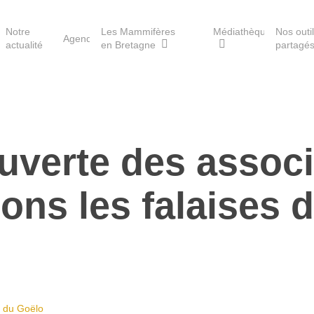
Notre
Les Mammifères
Médiathèque
Nos outi
Agenda
actualité
en Bretagne
partagé
Les réserves du GMB
ouverte des associ
Les Havres de paix pour la
loutre
ons les falaises 
Les Refuges pour les
chauves-souris
Le Fonds pour les
Mammifères
Aménagement du territoire
s du Goëlo