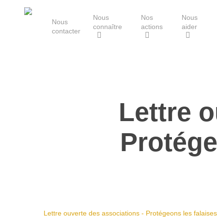
Skip
Nous
Nos
Nous
to
Nous
connaître
actions
aider
main
contacter
content
Le Groupe Mammalogique
Breton
Lettre 
Hit enter to search or ESC to close
Protége
Lettre ouverte des associations - Protégeons les falaise