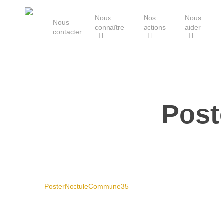
Skip
Nous
Nos
Nous
to
Nous
connaître
actions
aider
main
contacter
content
Le Groupe Mammalogique
Breton
Pos
Hit enter to search or ESC to close
PosterNoctuleCommune35