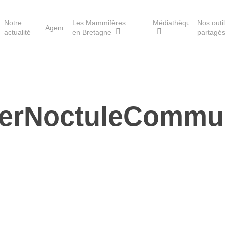
Notre
Les Mammifères
Médiathèque
Nos outi
Agenda
actualité
en Bretagne
partagé
Les réserves du GMB
terNoctuleCommu
Les Havres de paix pour la
loutre
Les Refuges pour les
chauves-souris
Le Fonds pour les
Mammifères
Aménagement du territoire