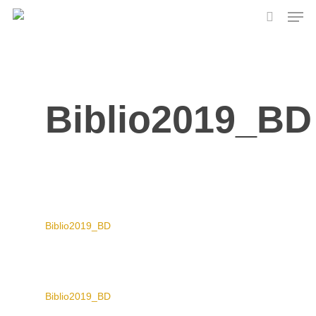
Skip
Men
to
search
main
content
Biblio2019_BD
Biblio2019_BD
Biblio2019_BD