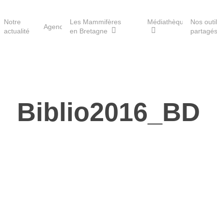
Notre
Les Mammifères
Médiathèque
Nos outi
Agenda
actualité
en Bretagne
partagé
Les réserves du GMB
Biblio2016_BD
Les Havres de paix pour la
loutre
Les Refuges pour les
chauves-souris
Le Fonds pour les
Mammifères
Aménagement du territoire