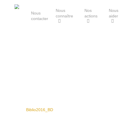
Skip
Nous
Nos
Nous
to
Nous
connaître
actions
aider
main
contacter
content
Le Groupe Mammalogique
Breton
Hit enter to search or ESC to close
Biblio2016_BD