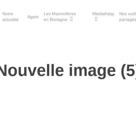
Notre
Les Mammifères
Médiathèque
Nos outi
Agenda
actualité
en Bretagne
partagé
Les réserves du GMB
Nouvelle image (5
Les Havres de paix pour la
loutre
Les Refuges pour les
chauves-souris
Le Fonds pour les
Mammifères
Aménagement du territoire